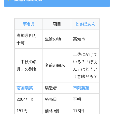
芋名月
項目
とさぽあん
高知県四万
生誕の地
高知市
十町
土佐にかけて
「中秋の名
いる？「ぽあ
名前の由来
月」の別名
ん」はどうい
う意味だろ？
南国製菓
製造者
市岡製菓
2004年頃
発売日
不明
151円
価格 /個
173円