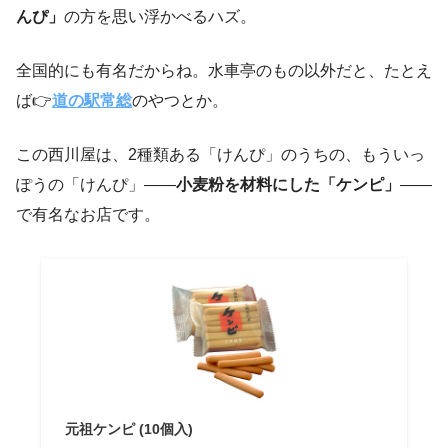
んぴ」
の方を思い浮かべるハズ。
全国的にも有名だからね。水車亭のもの以外だと、たとえ
ば👉
道の駅常総
のやつとか。
この西川屋は、2種類ある「けんぴ」のうちの、もういっ
ぽうの「けんぴ」――
小麦粉を材料にした「ケンピ」
――
で有名なお店です。
元祖ケンピ (10個入)