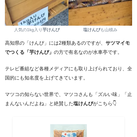
人気の1kg入り
芋けんぴ
塩けんぴ
も山積み
高知県の「けんぴ」には2種類あるのですが、
サツマイモ
でつくる「芋けんぴ」
の方で有名なのが水車亭です。
テレビ番組など各種メディアにも取り上げられており、全
国的にも知名度を上げてきています。
マツコの知らない世界で、マツコさんも「ズルい味」「止
まんないんだよね」と絶賛した
塩けんぴ
がこちら👇