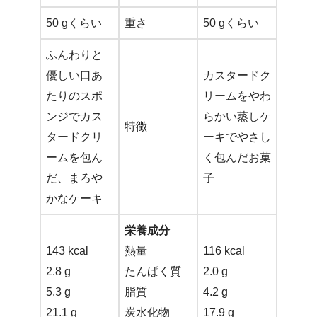
50 gくらい
重さ
50 gくらい
ふんわりと
優しい口あ
カスタードク
たりのスポ
リームをやわ
ンジでカス
らかい蒸しケ
特徴
タードクリ
ーキでやさし
ームを包ん
く包んだお菓
だ、まろや
子
かなケーキ
栄養成分
143 kcal
熱量
116 kcal
2.8 g
たんぱく質
2.0 g
5.3 g
脂質
4.2 g
21.1 g
炭水化物
17.9 g