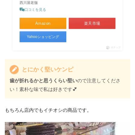
西川屋老舗
口コミを見る
Amazon
楽天市場
Yahooショッピング
ポチップ
とにかく堅いケンピ
歯が折れるかと思うくらい堅い
ので注意してくださ
い！素朴な味で私は好きです💕
もちろん店内でもイチオシの商品です。