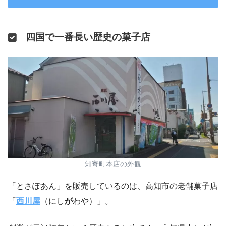
四国で一番長い歴史の菓子店
知寄町本店の外観
「とさぽあん」を販売しているのは、高知市の老舗菓子店
「
西川屋
（にし
が
わや）」。