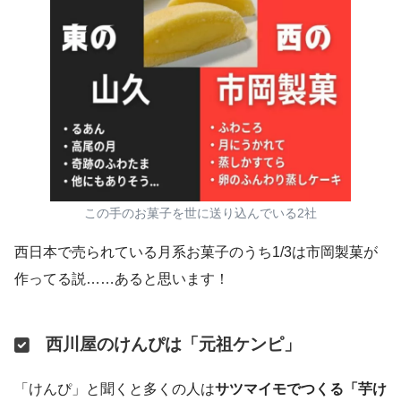
この手のお菓子を世に送り込んでいる2社
西日本で売られている月系お菓子のうち1/3は市岡製菓が
作ってる説……あると思います！
西川屋のけんぴは「元祖ケンピ」
「けんぴ」と聞くと多くの人は
サツマイモでつくる「芋け