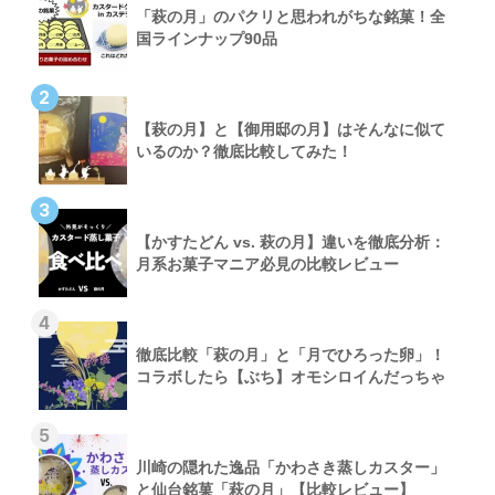
「萩の月」のパクリと思われがちな銘菓！全
国ラインナップ90品
2
【萩の月】と【御用邸の月】はそんなに似て
いるのか？徹底比較してみた！
3
【かすたどん vs. 萩の月】違いを徹底分析：
月系お菓子マニア必見の比較レビュー
4
徹底比較「萩の月」と「月でひろった卵」！
コラボしたら【ぶち】オモシロイんだっちゃ
5
川崎の隠れた逸品「かわさき蒸しカスター」
と仙台銘菓「萩の月」【比較レビュー】