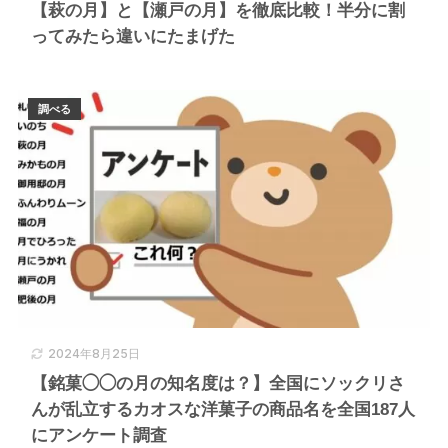
【萩の月】と【瀬戸の月】を徹底比較！半分に割
ってみたら違いにたまげた
調べる
2024年8月25日
【銘菓◯◯の月の知名度は？】全国にソックリさ
んが乱立するカオスな洋菓子の商品名を全国187人
にアンケート調査