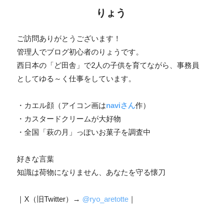
りょう
ご訪問ありがとうございます！
管理人でブログ初心者のりょうです。
西日本の「ど田舎」で2人の子供を育てながら、事務員
としてゆる～く仕事をしています。
・カエル顔（アイコン画は
naviさん
作）
・カスタードクリームが大好物
・全国「萩の月」っぽいお菓子を調査中
好きな言葉
知識は荷物になりません、あなたを守る懐刀
｜X（旧Twitter）→
@ryo_aretotte
｜