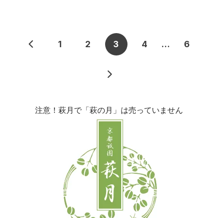
1
2
3
4
…
6
注意！萩月で「萩の月」は売っていません