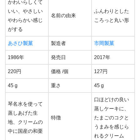
かわいらしくて
いい、やさしい
ふんわりとした
名前の由来
やわらかい感じ
ころっと丸い形
がする
あさひ製菓
製造者
市岡製菓
1986年
発売日
2017年
220円
価格 /個
127円
45 g
重さ
45 g
口ほどけの良い
琴名水を使って
蒸しケーキに、
蒸しあげた生
特徴
たまごのコクと
地、クリームの
うまみを感じら
中に国産の和栗
れるクリーム