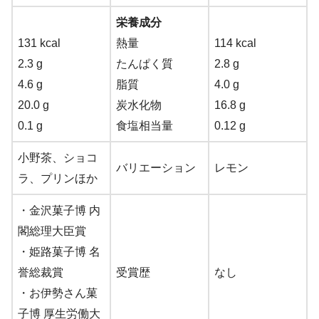
栄養成分
131 kcal
熱量
114 kcal
2.3 g
たんぱく質
2.8 g
4.6 g
脂質
4.0 g
20.0 g
炭水化物
16.8 g
0.1 g
食塩相当量
0.12 g
小野茶、ショコ
バリエーション
レモン
ラ、プリンほか
・金沢菓子博 内
閣総理大臣賞
・姫路菓子博 名
誉総裁賞
受賞歴
なし
・お伊勢さん菓
子博 厚生労働大