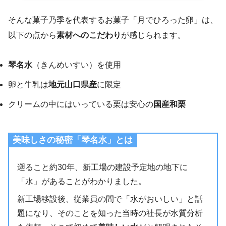
そんな菓子乃季を代表するお菓子「月でひろった卵」は、
以下の点から
素材へのこだわり
が感じられます。
琴名水
（きんめいすい）を使用
卵と牛乳は
地元山口県産
に限定
クリームの中にはいっている栗は安心の
国産和栗
美味しさの秘密「琴名水」とは
遡ること約30年、新工場の建設予定地の地下に
「水」があることがわかりました。
新工場移設後、従業員の間で「水がおいしい」と話
題になり、そのことを知った当時の社長が水質分析