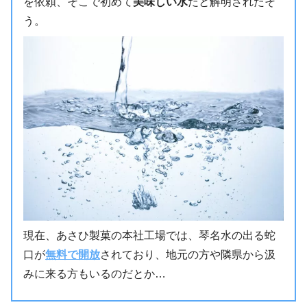
を依頼、そこで初めて
美味しい水
だと解明されたそ
う。
現在、あさひ製菓の本社工場では、琴名水の出る蛇
口が
無料で開放
されており、地元の方や隣県から汲
みに来る方もいるのだとか…