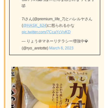
🤣
7iさん(@premium_life_7)とハレルヤさん
(
@HASK_624
)に怒られるかな
pic.twitter.com/7CcaYcVvKD
— りょう＠マネーリテラシー増強中💎
(@ryo_aretotte)
March 6, 2023